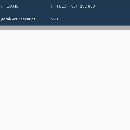
EMAIL:
TEL.: (+351) 252 833
geral@cruisecar.pt
223
Inicio