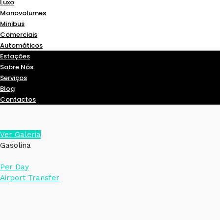
Luxo
Monovolumes
Minibus
Comerciais
Automáticos
Estações
Sobre Nós
Serviços
Blog
Contactos
Ver Galeria
Gasolina
Per Day
Airport Transfer