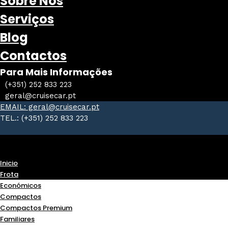
Sobre Nós
Serviços
Blog
Contactos
Para Mais Informações
(+351) 252 833 223
geral@cruisecar.pt
EMAIL: geral@cruisecar.pt
TEL.: (+351) 252 833 223
Inicio
Frota
Económicos
Compactos
Compactos Premium
Familiares