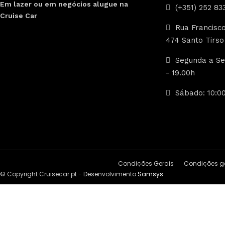
Em lazer ou em negócios alugue na
(+351) 252 83
Cruise Car
Rua Francisco
474 Santo Tirso
Segunda a Sex
- 19.00h
Sábado: 10:00
Condições Gerais
Condições ge
© Copyright Cruisecar.pt - Desenvolvimento
Samsys