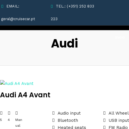
EMAIL:
TEL.: (+351) 252 833
geral@cruisecar.pt
223
Inicio
Audi
Audi A4 Avant
Audio input
All Wheel
5
4
Man
Bluetooth
USB inpu
ual
Heated seats
FM Radio